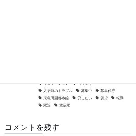
【センチュリー21】ガーデンハウス横浜鶴見ヒルトップステー
ジ｜貸したい
2021年1月28日
【センチュリー21】パークハイム鶴見｜貸したい
2021年1月28日
不動産賃貸日記
カテゴリー
Century21
お部屋探し
たまプラーザ駅
タグ
リロケーション
借り上げ
入居時のトラブル
募集中
募集代行
東急田園都市線
貸したい
賃貸
転勤
駅近
鷺沼駅
コメントを残す