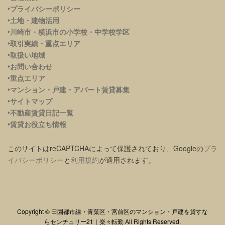
‣プライバシーポリシー
‣土地・建物活用
‣川崎市・横浜市の小学校・中学校学区
‣取引実績・重点エリア
‣取扱い地域
‣お問い合わせ
‣重点エリア
‣
マンション・戸建・アパート賃貸募集
‣サイトマップ
‣不動産賃貸日記一覧
‣賃貸お役立ち情報
このサイトはreCAPTCHAによって保護されており、Googleの
プラ
イバシーポリシー
と
利用規約
が適用されます。
Copyright © 田園都市線・青葉区・宮前区のマンション・戸建を貸すな
らセンチュリー21｜楽々転勤 All Rights Reserved.