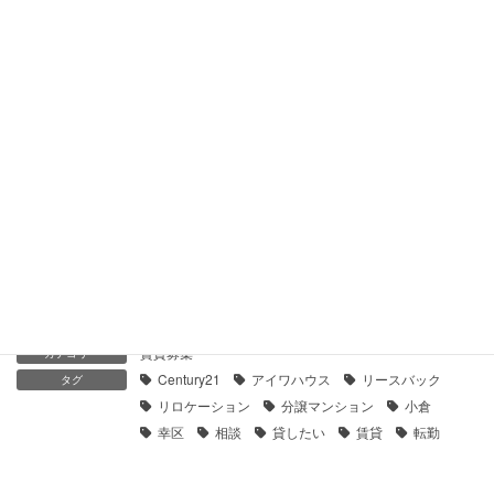
【センチュリー21】鶴見ハイツＣ棟｜貸したい
2021年1月28日
【センチュリー21】鶴見ハイツＥ棟｜貸したい
2021年1月28日
【センチュリー21】ガーデンハウス横浜鶴見ヒルトップステー
ジ｜貸したい
2021年1月28日
賃貸募集
カテゴリー
Century21
アイワハウス
リースバック
タグ
リロケーション
分譲マンション
小倉
幸区
相談
貸したい
賃貸
転勤