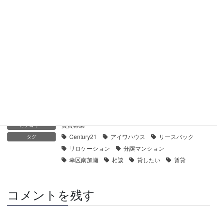
【センチュリー21】鶴見ハイツK棟｜貸したい
2021年1月30日
【センチュリー21】鶴見ハイツＣ棟｜貸したい
2021年1月28日
賃貸募集
カテゴリー
Century21
アイワハウス
リースバック
タグ
リロケーション
分譲マンション
幸区南加瀬
相談
貸したい
賃貸
コメントを残す