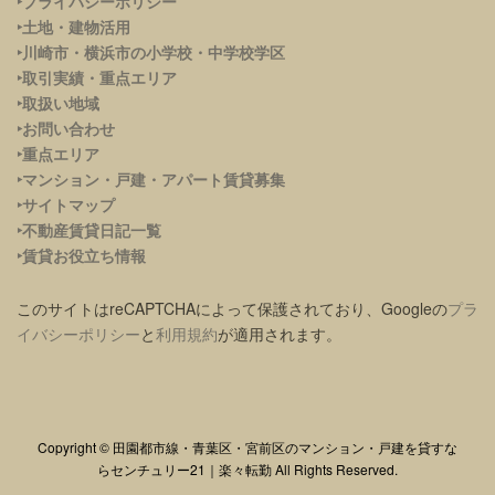
‣プライバシーポリシー
‣土地・建物活用
‣川崎市・横浜市の小学校・中学校学区
‣取引実績・重点エリア
‣取扱い地域
‣お問い合わせ
‣重点エリア
‣
マンション・戸建・アパート賃貸募集
‣サイトマップ
‣不動産賃貸日記一覧
‣賃貸お役立ち情報
このサイトはreCAPTCHAによって保護されており、Googleの
プラ
イバシーポリシー
と
利用規約
が適用されます。
Copyright © 田園都市線・青葉区・宮前区のマンション・戸建を貸すな
らセンチュリー21｜楽々転勤 All Rights Reserved.