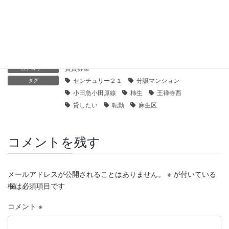
【センチュリー21】鶴見ハイツK棟｜貸したい
2021年1月30日
賃貸募集
カテゴリー
センチュリー２１
分譲マンション
タグ
小田急小田原線
柿生
王禅寺西
貸したい
転勤
麻生区
コメントを残す
メールアドレスが公開されることはありません。
※
が付いている
欄は必須項目です
コメント
※