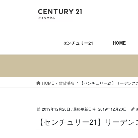
コ
ナ
ン
ビ
テ
ゲ
ン
ー
ツ
シ
へ
ョ
センチュリー21アイワハウス
HOME
ス
ン
キ
に
ッ
移
プ
動
HOME
賃貸募集
【センチュリー21】リーデン
2019年12月20日
/ 最終更新日時 :
2019年12月20日
【センチュリー21】リー