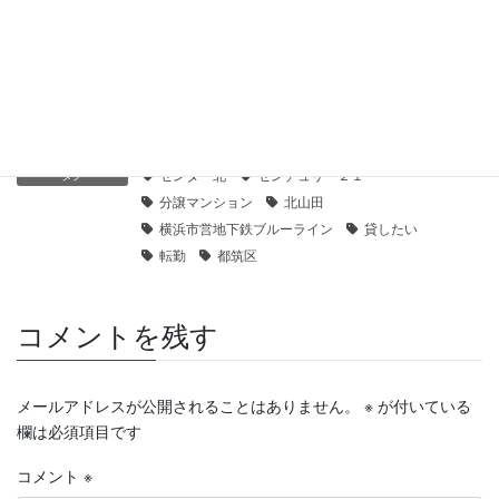
【センチュリー21】鶴見ハイツＥ棟｜貸したい
2021年1月28日
賃貸募集
カテゴリー
センター北
センチュリー２１
タグ
分譲マンション
北山田
横浜市営地下鉄ブルーライン
貸したい
転勤
都筑区
コメントを残す
メールアドレスが公開されることはありません。
※
が付いている
欄は必須項目です
コメント
※