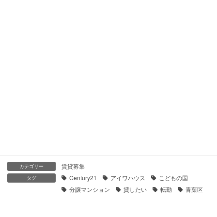
【センチュリー21】鶴見ハイツＥ棟｜貸したい
2021年1月28日
【センチュリー21】ガーデンハウス横浜鶴見ヒルトップステー
ジ｜貸したい
2021年1月28日
【センチュリー21】パークハイム鶴見｜貸したい
2021年1月28日
賃貸募集
カテゴリー
Century21
アイワハウス
こどもの国
タグ
分譲マンション
貸したい
転勤
青葉区