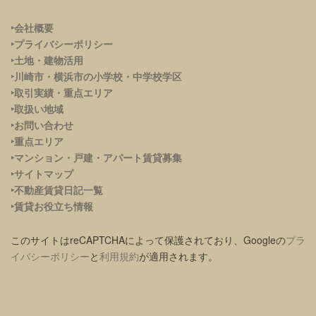
‣会社概要
‣プライバシーポリシー
‣土地・建物活用
‣川崎市・横浜市の小学校・中学校学区
‣取引実績・重点エリア
‣取扱い地域
‣お問い合わせ
‣重点エリア
‣
マンション・戸建・アパート賃貸募集
‣サイトマップ
‣不動産賃貸日記一覧
‣賃貸お役立ち情報
このサイトはreCAPTCHAによって保護されており、Googleの
プラ
イバシーポリシー
と
利用規約
が適用されます。