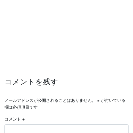
【センチュリー21】常緑ハイツ｜貸したい
2021年1月30日
賃貸募集
カテゴリー
センチュリー２１
分譲マンション
大丸
タグ
市が尾
東急田園都市線
貸したい
転勤
都筑区
コメントを残す
メールアドレスが公開されることはありません。
※
が付いている
欄は必須項目です
コメント
※