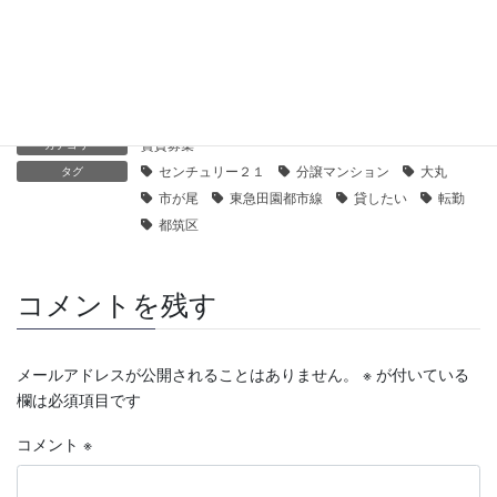
【センチュリー21】常緑ハイツ｜貸したい
2021年1月30日
賃貸募集
カテゴリー
センチュリー２１
分譲マンション
大丸
タグ
市が尾
東急田園都市線
貸したい
転勤
都筑区
コメントを残す
メールアドレスが公開されることはありません。
※
が付いている
欄は必須項目です
コメント
※