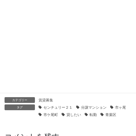
急な転勤になったらいまの自宅はどうする？賃貸で貸し出す際
の留意点とは
2023年3月23日
【センチュリー21】常緑ハイツ｜貸したい
2021年1月30日
【センチュリー21】エストグランディール横浜鶴見｜貸したい
2021年1月30日
賃貸募集
カテゴリー
センチュリー２１
分譲マンション
市ヶ尾
タグ
市ケ尾町
貸したい
転勤
青葉区