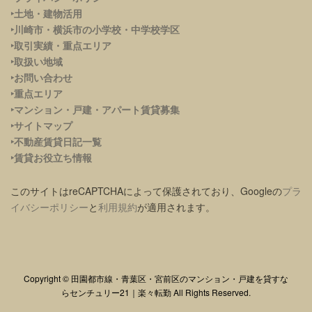
‣土地・建物活用
‣川崎市・横浜市の小学校・中学校学区
‣取引実績・重点エリア
‣取扱い地域
‣お問い合わせ
‣重点エリア
‣
マンション・戸建・アパート賃貸募集
‣サイトマップ
‣不動産賃貸日記一覧
‣賃貸お役立ち情報
このサイトはreCAPTCHAによって保護されており、Googleの
プラ
イバシーポリシー
と
利用規約
が適用されます。
Copyright © 田園都市線・青葉区・宮前区のマンション・戸建を貸すな
らセンチュリー21｜楽々転勤 All Rights Reserved.