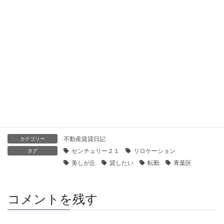
2021年1月28日
【センチュリー21】ガーデンハウス横浜鶴見ヒルトップステー
ジ｜貸したい
2021年1月28日
【センチュリー21】パークハイム鶴見｜貸したい
2021年1月28日
不動産賃貸日記
カテゴリー
センチュリー２１
リロケーション
タグ
美しが丘
貸したい
転勤
青葉区
コメントを残す