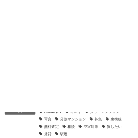
【センチュリー21】鶴見ハイツＥ棟｜貸したい
2021年1月28日
【センチュリー21】ガーデンハウス横浜鶴見ヒルトップステー
ジ｜貸したい
2021年1月28日
【センチュリー21】パークハイム鶴見｜貸したい
2021年1月28日
不動産賃貸日記
カテゴリー
Century21
キレイ
タワーマンション
タグ
写真
分譲マンション
募集
東横線
無料査定
相談
空室対策
貸したい
賃貸
駅近