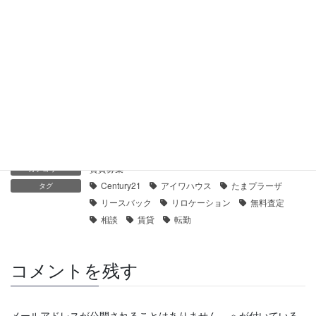
【センチュリー21】パークハイム鶴見｜貸したい
2021年1月28日
【センチュリー21】プラウド横濱鶴見・二見台｜貸したい
2021年1月28日
賃貸募集
カテゴリー
Century21
アイワハウス
たまプラーザ
タグ
リースバック
リロケーション
無料査定
相談
賃貸
転勤
コメントを残す
メールアドレスが公開されることはありません。
※
が付いている