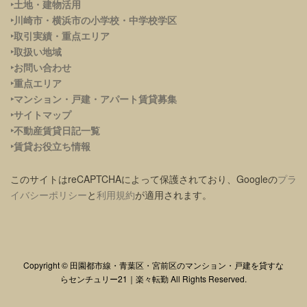
‣土地・建物活用
‣川崎市・横浜市の小学校・中学校学区
‣取引実績・重点エリア
‣取扱い地域
‣お問い合わせ
‣重点エリア
‣
マンション・戸建・アパート賃貸募集
‣サイトマップ
‣不動産賃貸日記一覧
‣賃貸お役立ち情報
このサイトはreCAPTCHAによって保護されており、Googleの
プラ
イバシーポリシー
と
利用規約
が適用されます。
Copyright © 田園都市線・青葉区・宮前区のマンション・戸建を貸すな
らセンチュリー21｜楽々転勤 All Rights Reserved.