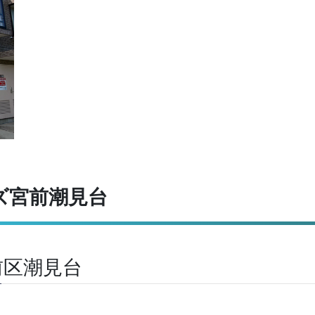
ズ宮前潮見台
前区潮見台