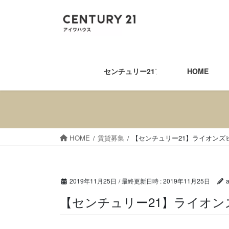
コ
ナ
ン
ビ
テ
ゲ
ン
ー
ツ
シ
へ
ョ
センチュリー21アイワハウス
HOME
ス
ン
キ
に
ッ
移
プ
動
HOME
賃貸募集
【センチュリー21】ライオンズ
2019年11月25日
/ 最終更新日時 :
2019年11月25日
【センチュリー21】ライ