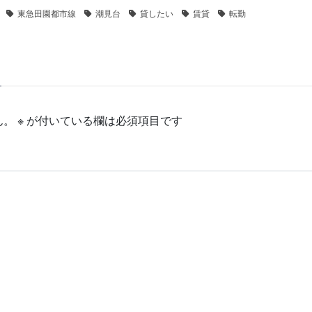
東急田園都市線
潮見台
貸したい
賃貸
転勤
ん。
※
が付いている欄は必須項目です