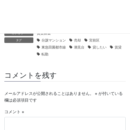
賃貸物件の空室を埋めるための有効な方法とは
2023年3月23日
賃貸募集
カテゴリー
分譲マンション
売却
宮前区
タグ
東急田園都市線
潮見台
貸したい
賃貸
転勤
コメントを残す
メールアドレスが公開されることはありません。
※
が付いている
欄は必須項目です
コメント
※