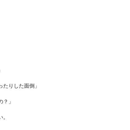
」
ったりした面倒」
の？」
い。