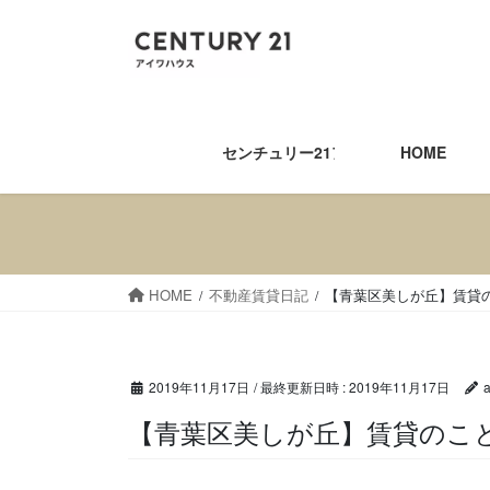
コ
ナ
ン
ビ
テ
ゲ
ン
ー
ツ
シ
へ
ョ
センチュリー21アイワハウス
HOME
ス
ン
キ
に
ッ
移
プ
動
HOME
不動産賃貸日記
【青葉区美しが丘】賃貸
2019年11月17日
/ 最終更新日時 :
2019年11月17日
【青葉区美しが丘】賃貸の