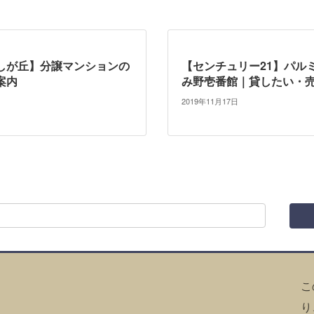
しが丘】分譲マンションの
【センチュリー21】パル
案内
み野壱番館｜貸したい・
2019年11月17日
こ
り