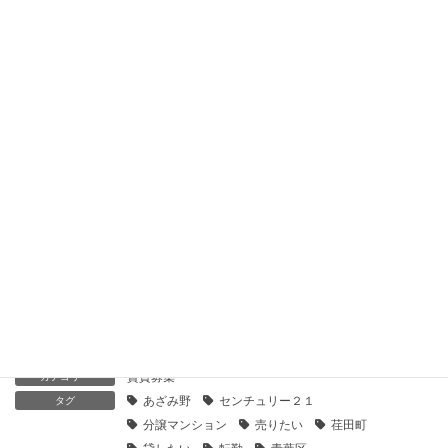
い
2019年11月16日
【センチュリー21】Ｐ’ｓフラットあざみ野｜貸したい・売り
たい
2019年11月16日
急な転勤。分譲マンションを賃貸で貸しだすには
2023年4月3日
賃貸物件の空室を埋めるための有効な方法とは
2023年3月23日
賃貸募集
カテゴリー
あざみ野
センチュリー２１
タグ
分譲マンション
売りたい
荏田町
貸したい
転勤
青葉区