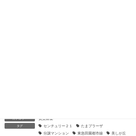
【センチュリー21】鶴見ハイツＥ棟｜貸したい
2021年1月28日
【センチュリー21】ガーデンハウス横浜鶴見ヒルトップステー
ジ｜貸したい
2021年1月28日
【センチュリー21】パークハイム鶴見｜貸したい
2021年1月28日
【センチュリー21】プラウド横濱鶴見・二見台｜貸したい
2021年1月28日
賃貸募集
カテゴリー
センチュリー２１
たまプラーザ
タグ
分譲マンション
東急田園都市線
美しが丘