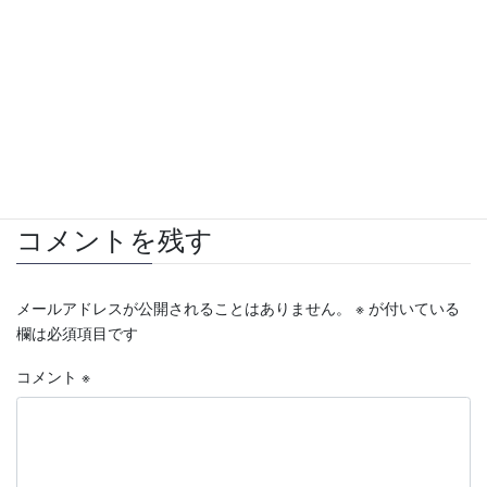
2021年1月25日
不動産賃貸日記
カテゴリー
市が尾
新規オーナー
横浜市
賃貸
タグ
賃貸募集
青葉区
コメントを残す
メールアドレスが公開されることはありません。
※
が付いている
欄は必須項目です
コメント
※