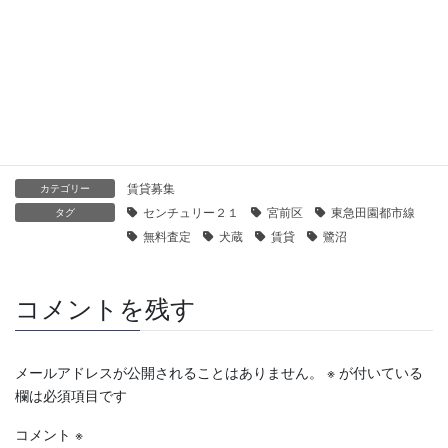
【センチュリー21】パークハイム鶴見｜貸したい
2021年1月28日
【センチュリー21】プラウド横濱鶴見・二見台｜貸したい
2021年1月28日
賃貸募集
カテゴリー
センチュリー２１
宮前区
東急田園都市線
タグ
無料査定
犬蔵
賃貸
鷺沼
コメントを残す
メールアドレスが公開されることはありません。
※
が付いている
欄は必須項目です
コメント
※