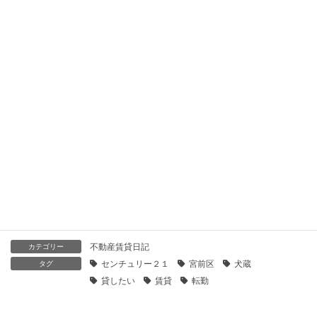
2019年10月25日
【センチュリー21】エステスクエアたまプラーザ｜貸したい・
売りたい
2019年10月25日
急な転勤。分譲マンションを賃貸で貸しだすには
2023年4月3日
賃貸物件の空室を埋めるための有効な方法とは
2023年3月23日
不動産賃貸日記
カテゴリー
センチュリー２１
宮前区
犬蔵
タグ
貸したい
賃貸
転勤