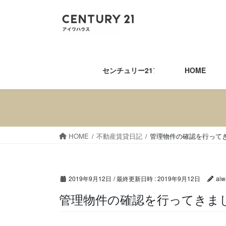
コ
ナ
ン
ビ
テ
ゲ
ン
ー
ツ
シ
へ
ョ
センチュリー21アイワハウス
HOME
ス
ン
キ
に
ッ
移
プ
動
HOME
不動産賃貸日記
管理物件の確認を行って
2019年9月12日
/ 最終更新日時 :
2019年9月12日
aiw
管理物件の確認を行ってきま