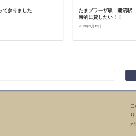
って参りました
たまプラーザ駅 鷺沼駅
時的に貸したい！！
2019年9月12日
こ
り
が