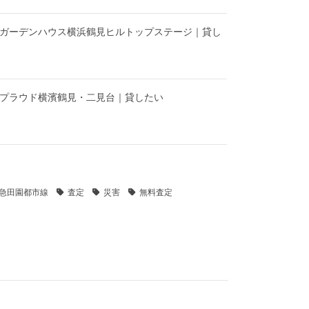
】ガーデンハウス横浜鶴見ヒルトップステージ｜貸し
】プラウド横濱鶴見・二見台｜貸したい
急田園都市線
査定
災害
無料査定