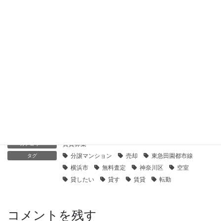
【センチュリー21】妙蓮寺パークホームズ｜貸したい
2020年9月5日
【センチュリー21】妙蓮寺三和プラザ｜貸したい
2020年9月5日
【センチュリー21】トップ西寺尾｜貸したい
2020年9月4日
賃貸募集
カテゴリー
分譲マンション
売却
東急田園都市線
タグ
横浜市
無料査定
神奈川区
空室
貸したい
貸す
賃貸
転勤
コメントを残す