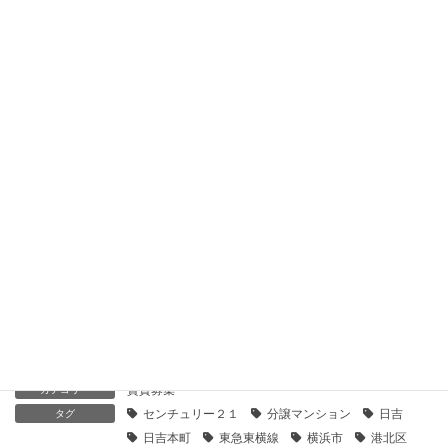
【センチュリー21】コスモ日吉本町弐番館｜貸したい
2020年8月2日
【センチュリー21】クィーンシティ日吉本町｜貸したい
2020年8月2日
【センチュリー21】日吉本町南ガーデンハウスディライトコー
ト｜貸したい
2020年8月2日
【センチュリー21】日吉第5コーポ本館｜貸したい
2020年7月26日
賃貸募集
カテゴリー
センチュリー２１
分譲マンション
日吉
タグ
日吉本町
東急東横線
横浜市
港北区