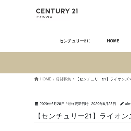
コ
ナ
ン
ビ
テ
ゲ
ン
ー
ツ
シ
へ
ョ
センチュリー21アイワハウス
HOME
ス
ン
キ
に
ッ
移
プ
動
HOME
賃貸募集
【センチュリー21】ライオンズ
2020年6月28日
/ 最終更新日時 :
2020年6月28日
aiw
【センチュリー21】ライ