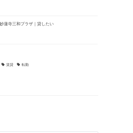
】妙蓮寺三和プラザ｜貸したい
賃貸
転勤