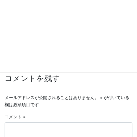
【センチュリー21】日吉第一コーポ｜貸したい
2020年7月20日
賃貸募集
カテゴリー
センチュリー２１
分譲マンション
タグ
東急東横線
横浜市
港北区
綱島
貸したい
転勤
コメントを残す
メールアドレスが公開されることはありません。
※
が付いている
欄は必須項目です
コメント
※