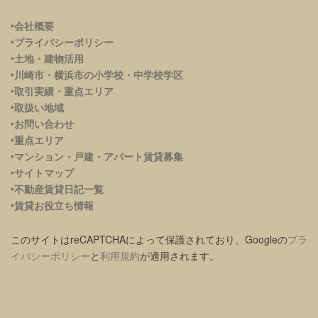
‣会社概要
‣プライバシーポリシー
‣土地・建物活用
‣川崎市・横浜市の小学校・中学校学区
‣取引実績・重点エリア
‣取扱い地域
‣お問い合わせ
‣重点エリア
‣
マンション・戸建・アパート賃貸募集
‣サイトマップ
‣不動産賃貸日記一覧
‣賃貸お役立ち情報
このサイトはreCAPTCHAによって保護されており、Googleの
プラ
イバシーポリシー
と
利用規約
が適用されます。