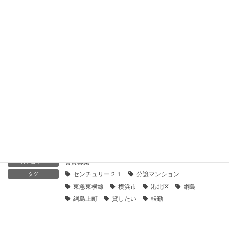
【センチュリー21】綱島コーポラス｜貸したい
2020年6月11日
【センチュリー21】グリーンサラウンドシティ弐番街｜貸した
い
2020年6月11日
【センチュリー21】グリーンサラウンドシティ｜貸したい
2020年6月11日
賃貸募集
カテゴリー
センチュリー２１
分譲マンション
タグ
東急東横線
横浜市
港北区
綱島
綱島上町
貸したい
転勤