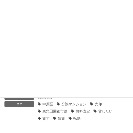
【センチュリー21】平間ロイヤルマンション｜貸したい
2020年6月11日
【センチュリー21】ビオス平間｜貸したい
2020年6月11日
【センチュリー21】ライオンズプラザ平間駅前｜貸したい
2020年6月11日
賃貸募集
カテゴリー
中原区
分譲マンション
売却
タグ
東急田園都市線
無料査定
貸したい
貸す
賃貸
転勤