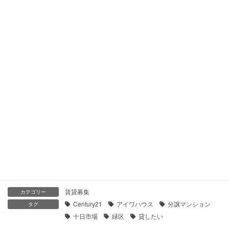
2020年4月20日
【センチュリー21】プラハ十日市場｜貸したい
2020年4月19日
【センチュリー21】グランドメゾン横浜十日市場｜貸したい
2020年4月19日
【センチュリー21】ミオカステーロ十日市場ステッサ｜貸した
い
2020年4月19日
賃貸募集
カテゴリー
Century21
アイワハウス
分譲マンション
タグ
十日市場
緑区
貸したい