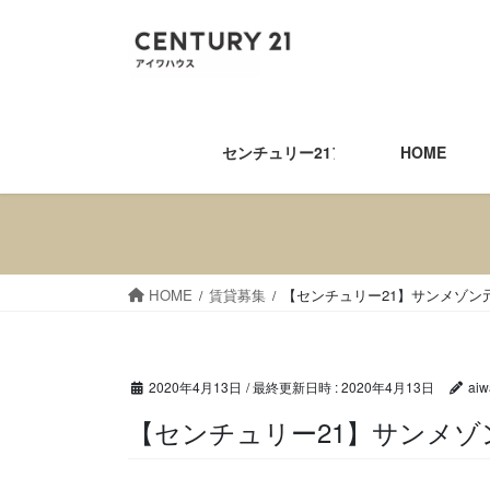
コ
ナ
ン
ビ
テ
ゲ
ン
ー
ツ
シ
へ
ョ
センチュリー21アイワハウス
HOME
ス
ン
キ
に
ッ
移
プ
動
HOME
賃貸募集
【センチュリー21】サンメゾン
2020年4月13日
/ 最終更新日時 :
2020年4月13日
aiw
【センチュリー21】サン