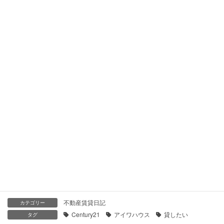
【センチュリー21】パークハイム鶴見｜貸したい
2021年1月28日
【センチュリー21】プラウド横濱鶴見・二見台｜貸したい
2021年1月28日
【センチュリー21】オーベル横浜鶴見二見台｜貸したい
2021年1月25日
【センチュリー21】クレッセント鶴見二見台｜貸したい
2021年1月25日
不動産賃貸日記
カテゴリー
Century21
アイワハウス
貸したい
タグ