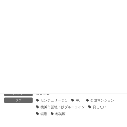
【センチュリー21】港北ガーデンヒルズ｜貸したい
2019年12月26日
【センチュリー21】マイキャッスル港北中川｜貸したい
2019年12月26日
【センチュリー21】ミオカステーロ港北中川｜貸したい
2019年12月26日
賃貸募集
カテゴリー
センチュリー２１
中川
分譲マンション
タグ
横浜市営地下鉄ブルーライン
貸したい
転勤
都筑区