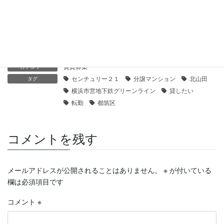
【センチュリー21】港北ニュータウンルミエラガーデンズサウ
スアネックス｜貸したい
2019年12月20日
賃貸募集
カテゴリー
センチュリー２１
分譲マンション
北山田
タグ
横浜市営地下鉄グリーンライン
貸したい
転勤
都筑区
コメントを残す
メールアドレスが公開されることはありません。
※
が付いている
欄は必須項目です
コメント
※