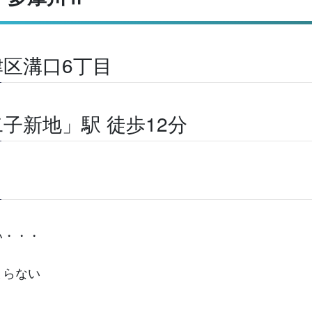
区溝口6丁目
子新地」駅 徒歩12分
い・・・
まらない