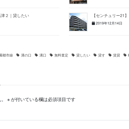
高津２｜貸したい
【センチュリー21
2019年12月14日
園都市線
溝の口
溝口
無料査定
貸したい
貸す
賃貸
ん。
※
が付いている欄は必須項目です