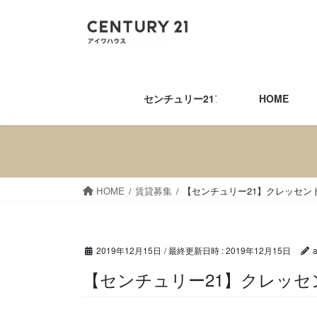
コ
ナ
ン
ビ
テ
ゲ
ン
ー
ツ
シ
へ
ョ
センチュリー21アイワハウス
HOME
ス
ン
キ
に
ッ
移
プ
動
HOME
賃貸募集
【センチュリー21】クレッセン
2019年12月15日
/ 最終更新日時 :
2019年12月15日
【センチュリー21】クレ