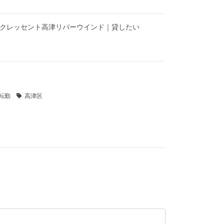
】クレッセント高津リバーウインド｜貸したい
転勤
高津区