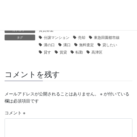
2019年12月14日
賃貸募集
カテゴリー
分譲マンション
売却
東急田園都市線
タグ
溝の口
溝口
無料査定
貸したい
貸す
賃貸
転勤
高津区
コメントを残す
メールアドレスが公開されることはありません。
※
が付いている
欄は必須項目です
コメント
※