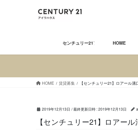
コ
ナ
ン
ビ
テ
ゲ
ン
ー
ツ
シ
へ
ョ
センチュリー21アイワハウス
HOME
ス
ン
キ
に
ッ
移
プ
動
HOME
賃貸募集
【センチュリー21】ロアール溝
2019年12月13日
/ 最終更新日時 :
2019年12月13日
【センチュリー21】ロアー