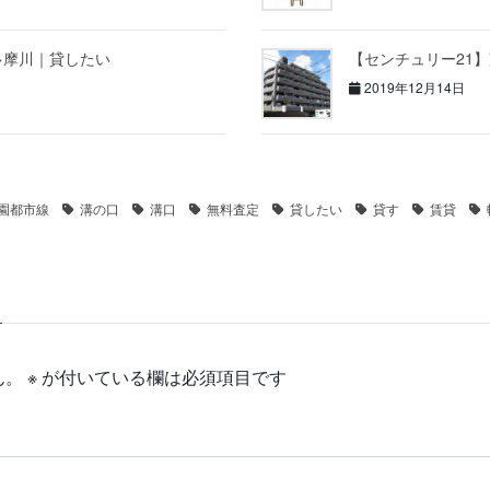
多摩川｜貸したい
【センチュリー21
2019年12月14日
園都市線
溝の口
溝口
無料査定
貸したい
貸す
賃貸
ん。
※
が付いている欄は必須項目です