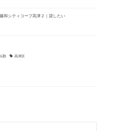
】藤和シティコープ高津２｜貸したい
転勤
高津区