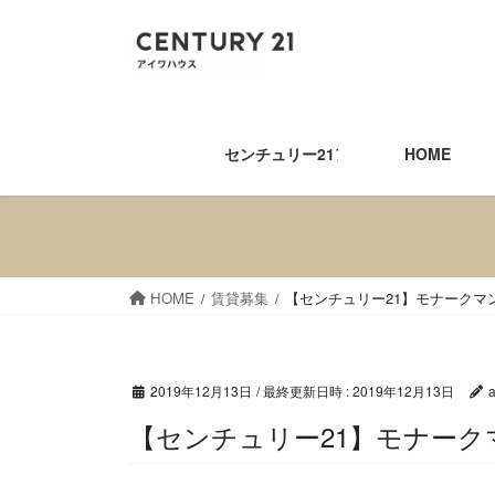
コ
ナ
ン
ビ
テ
ゲ
ン
ー
ツ
シ
へ
ョ
センチュリー21アイワハウス
HOME
ス
ン
キ
に
ッ
移
プ
動
HOME
賃貸募集
【センチュリー21】モナークマ
2019年12月13日
/ 最終更新日時 :
2019年12月13日
【センチュリー21】モナ