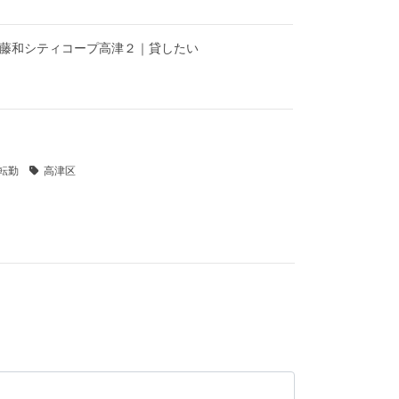
】藤和シティコープ高津２｜貸したい
転勤
高津区