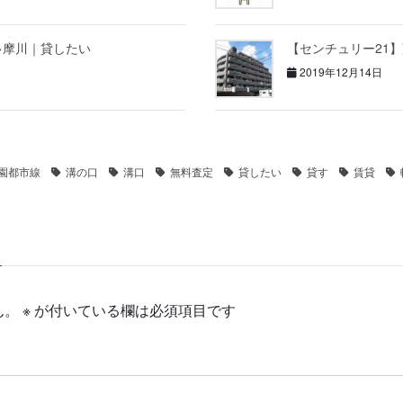
多摩川｜貸したい
【センチュリー21
2019年12月14日
園都市線
溝の口
溝口
無料査定
貸したい
貸す
賃貸
ん。
※
が付いている欄は必須項目です