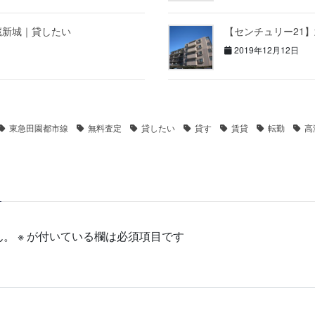
蔵新城｜貸したい
【センチュリー21
2019年12月12日
東急田園都市線
無料査定
貸したい
貸す
賃貸
転勤
高
ん。
※
が付いている欄は必須項目です