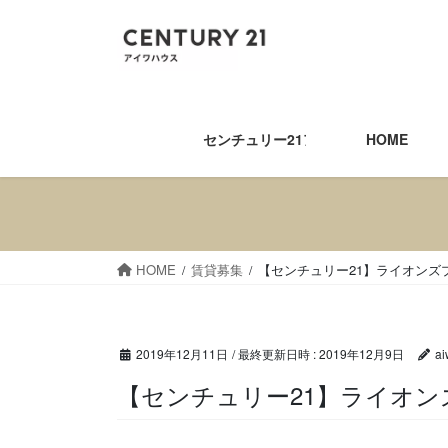
コ
ナ
ン
ビ
テ
ゲ
ン
ー
ツ
シ
へ
ョ
センチュリー21アイワハウス
HOME
ス
ン
キ
に
ッ
移
プ
動
HOME
賃貸募集
【センチュリー21】ライオンズ
2019年12月11日
/ 最終更新日時 :
2019年12月9日
ai
【センチュリー21】ライ