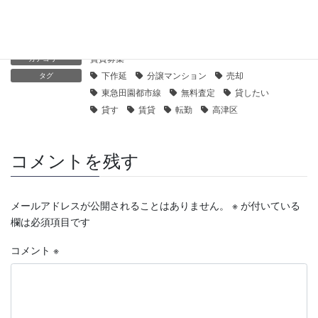
2019年12月10日
賃貸募集
カテゴリー
下作延
分譲マンション
売却
タグ
東急田園都市線
無料査定
貸したい
貸す
賃貸
転勤
高津区
コメントを残す
メールアドレスが公開されることはありません。
※
が付いている
欄は必須項目です
コメント
※