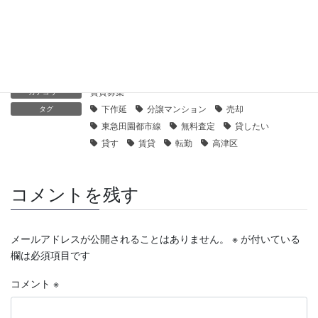
【センチュリー21】スカイコートパレス溝の口｜貸したい
2019年12月10日
賃貸募集
カテゴリー
下作延
分譲マンション
売却
タグ
東急田園都市線
無料査定
貸したい
貸す
賃貸
転勤
高津区
コメントを残す
メールアドレスが公開されることはありません。
※
が付いている
欄は必須項目です
コメント
※