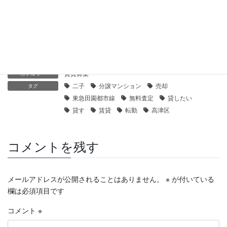
【センチュリー21】ピアース溝の口｜貸したい
2019年12月7日
賃貸募集
カテゴリー
二子
分譲マンション
売却
タグ
東急田園都市線
無料査定
貸したい
貸す
賃貸
転勤
高津区
コメントを残す
メールアドレスが公開されることはありません。
※
が付いている
欄は必須項目です
コメント
※