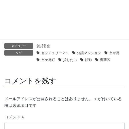
【センチュリー21】コープ野村市が尾｜貸したい
2019年11月28日
賃貸募集
カテゴリー
センチュリー２１
分譲マンション
市が尾
タグ
市ケ尾町
貸したい
転勤
青葉区
コメントを残す
メールアドレスが公開されることはありません。
※
が付いている
欄は必須項目です
コメント
※