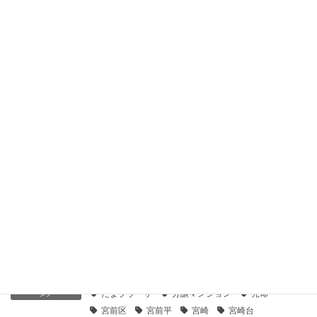
【センチュリー21】藤和ライブタウン鷺沼東ステージⅡ｜貸し
たい
2019年11月20日
【センチュリー21】鷺沼ガーデン１０２｜貸したい
2019年11月20日
【センチュリー21】マイキャッスル鷺沼南｜貸したい
2019年11月20日
【センチュリー21】ソラディア鷺沼南｜貸したい
2019年11月20日
賃貸募集
カテゴリー
たまプラーザ
分譲マンション
売却
タグ
宮前区
宮前平
宮崎
宮崎台