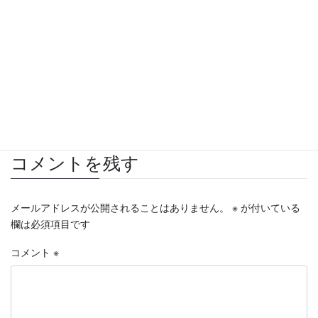
賃貸募集
カテゴリー
たまプラーザ
分譲マンション
売却
タグ
宮前区
宮前平
宮崎
宮崎台
東急田園都市線
貸したい
賃貸
転勤
鷺沼
コメントを残す
メールアドレスが公開されることはありません。
※
が付いている
欄は必須項目です
コメント
※