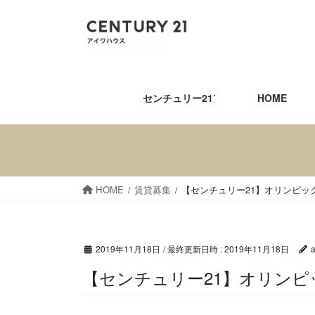
コ
ナ
ン
ビ
テ
ゲ
ン
ー
ツ
シ
へ
ョ
センチュリー21アイワハウス
HOME
ス
ン
キ
に
ッ
移
プ
動
HOME
賃貸募集
【センチュリー21】オリンピッ
2019年11月18日
/ 最終更新日時 :
2019年11月18日
【センチュリー21】オリ