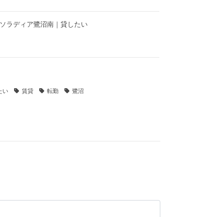
】ソラディア鷺沼南｜貸したい
たい
賃貸
転勤
鷺沼