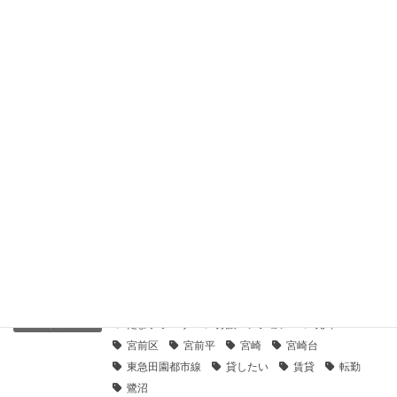
2019年11月20日
【センチュリー21】鷺沼ガーデン１０２｜貸したい
2019年11月20日
【センチュリー21】マイキャッスル鷺沼南｜貸したい
2019年11月20日
【センチュリー21】ソラディア鷺沼南｜貸したい
2019年11月20日
賃貸募集
カテゴリー
たまプラーザ
分譲マンション
売却
タグ
宮前区
宮前平
宮崎
宮崎台
東急田園都市線
貸したい
賃貸
転勤
鷺沼