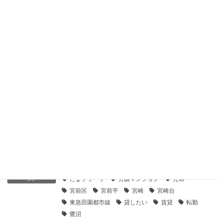
2019年11月20日
【センチュリー21】鷺沼ガーデン１０２｜貸したい
2019年11月20日
【センチュリー21】マイキャッスル鷺沼南｜貸したい
2019年11月20日
【センチュリー21】ソラディア鷺沼南｜貸したい
2019年11月20日
賃貸募集
カテゴリー
たまプラーザ
分譲マンション
売却
タグ
宮前区
宮前平
宮崎
宮崎台
東急田園都市線
貸したい
賃貸
転勤
鷺沼