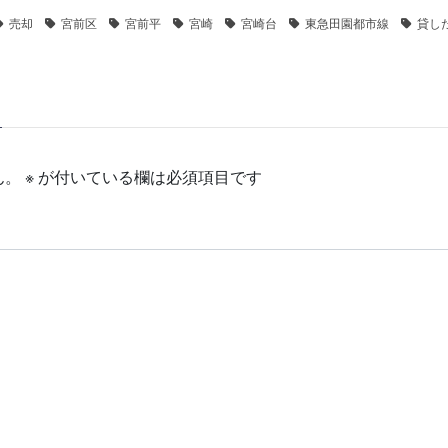
売却
宮前区
宮前平
宮崎
宮崎台
東急田園都市線
貸し
ん。
※
が付いている欄は必須項目です