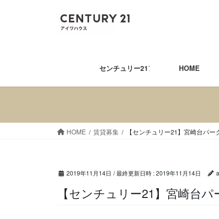
コ
ナ
ン
ビ
テ
ゲ
ン
ー
ツ
シ
へ
ョ
センチュリー21アイワハウス
HOME
ス
ン
キ
に
ッ
移
プ
動
HOME
賃貸募集
【センチュリー21】宮崎台パー
2019年11月14日
/ 最終更新日時 :
2019年11月14日
【センチュリー21】宮崎台