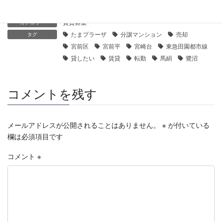
賃貸募集
カテゴリー
たまプラーザ
分譲マンション
売却
タグ
宮前区
宮前平
宮崎台
東急田園都市線
貸したい
賃貸
転勤
馬絹
鷺沼
コメントを残す
メールアドレスが公開されることはありません。
※
が付いている
欄は必須項目です
コメント
※