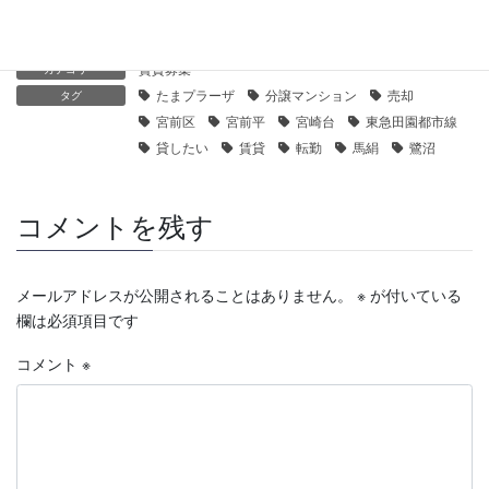
賃貸募集
カテゴリー
たまプラーザ
分譲マンション
売却
タグ
宮前区
宮前平
宮崎台
東急田園都市線
貸したい
賃貸
転勤
馬絹
鷺沼
コメントを残す
メールアドレスが公開されることはありません。
※
が付いている
欄は必須項目です
コメント
※